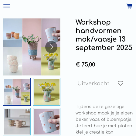
Ga
direct
naar
Workshop
de
handvormen
hoofdinhoud
mok/vaasje 13
september 2025
€ 75,00
Uitverkocht
Tijdens deze gezellige
workshop maak je je eigen
beker, vaas of bloempotje.
Je leert hoe je met platen
klei je creatie kan