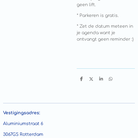
geen lift.
* Parkeren is gratis.
* Zet de datum meteen in
je agenda want je
ontvangt geen reminder :)
D
D
S
D
e
e
h
e
l
e
a
l
e
l
r
e
n
e
n
Vestigingsadres:
Aluminiumstraat 6
3067GS Rotterdam