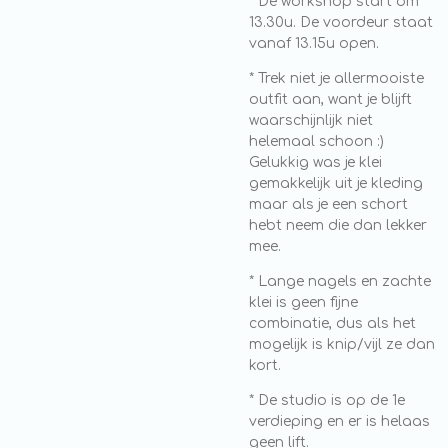
* De workshop start om
13.30u. De voordeur staat
vanaf 13.15u open.
* Trek niet je allermooiste
outfit aan, want je blijft
waarschijnlijk niet
helemaal schoon :)
Gelukkig was je klei
gemakkelijk uit je kleding
maar als je een schort
hebt neem die dan lekker
mee.
* Lange nagels en zachte
klei is geen fijne
combinatie, dus als het
mogelijk is knip/vijl ze dan
kort.
* De studio is op de 1e
verdieping en er is helaas
geen lift.