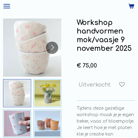
Ga
direct
naar
Workshop
de
handvormen
hoofdinhoud
mok/vaasje 9
november 2025
€ 75,00
Uitverkocht
Tijdens deze gezellige
workshop maak je je eigen
beker, vaas of bloempotje.
Je leert hoe je met platen
klei je creatie kan