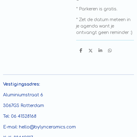
* Parkeren is gratis.
* Zet de datum meteen in
je agenda want je
ontvangt geen reminder :)
D
D
S
D
e
e
h
e
l
e
a
l
e
l
r
e
n
e
n
Vestigingsadres:
Aluminiumstraat 6
3067GS Rotterdam
Tel: 06 41528168
E-mail: hello@bylynceramics.com