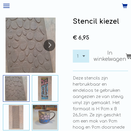
Ga
direct
naar
Stencil kiezel
de
hoofdinhoud
€ 6,95
In
winkelwagen
Deze stencils zijn
herbruikbaar en
eindeloos te gebruiken
aangezien ze van stevig
vinyl zijn gemaakt. Het
formaat is H 9cm x B
26,5cm. Ze zijn geschikt
om een mok van 9cm
hoog en 9cm doorsnede