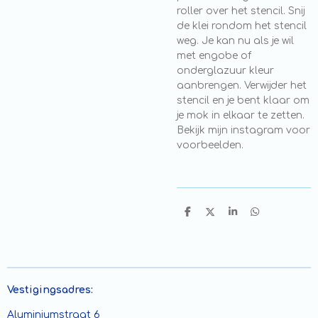
roller over het stencil. Snij
de klei rondom het stencil
weg. Je kan nu als je wil
met engobe of
onderglazuur kleur
aanbrengen. Verwijder het
stencil en je bent klaar om
je mok in elkaar te zetten.
Bekijk mijn instagram voor
voorbeelden.
D
D
S
D
e
e
h
e
l
e
a
l
e
l
r
e
n
e
n
Vestigingsadres:
Aluminiumstraat 6