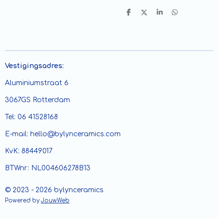
D
D
S
D
e
e
h
e
l
e
a
l
e
l
r
e
n
e
n
Vestigingsadres:
Aluminiumstraat 6
3067GS Rotterdam
Tel: 06 41528168
E-mail: hello@bylynceramics.com
KvK: 88449017
BTWnr: NL004606278B13
© 2023 - 2026 bylynceramics
Powered by
JouwWeb