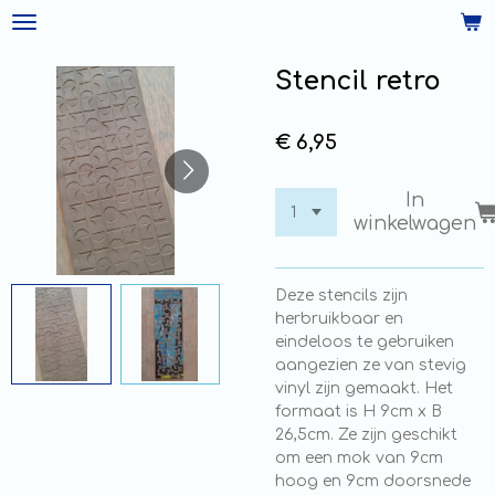
Ga
direct
naar
Stencil retro
de
hoofdinhoud
€ 6,95
In
winkelwagen
Deze stencils zijn
herbruikbaar en
eindeloos te gebruiken
aangezien ze van stevig
vinyl zijn gemaakt. Het
formaat is H 9cm x B
26,5cm. Ze zijn geschikt
om een mok van 9cm
hoog en 9cm doorsnede