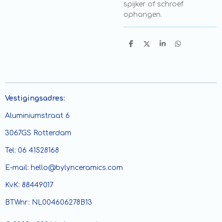
spijker of schroef
ophangen.
D
D
S
D
e
e
h
e
l
e
a
l
e
l
r
e
n
e
n
Vestigingsadres:
Aluminiumstraat 6
3067GS Rotterdam
Tel: 06 41528168
E-mail: hello@bylynceramics.com
KvK: 88449017
BTWnr: NL004606278B13