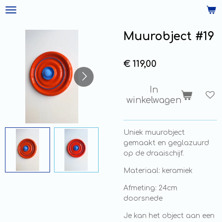
Ga
direct
naar
Muurobject #19
de
hoofdinhoud
€ 119,00
In
winkelwagen
Uniek muurobject
gemaakt en geglazuurd
op de draaischijf.
Materiaal: keramiek
Afmeting: 24cm
doorsnede
Je kan het object aan een